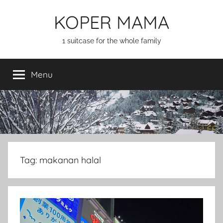
Skip
KOPER MAMA
to
content
1 suitcase for the whole family
Menu
Tag:
makanan halal